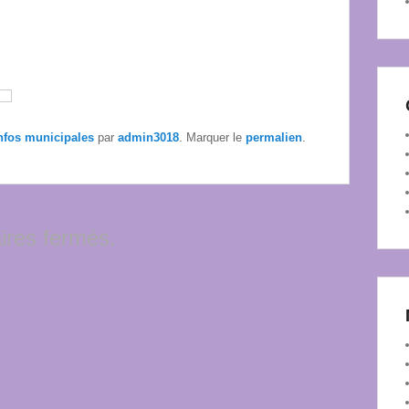
nfos municipales
par
admin3018
. Marquer le
permalien
.
res fermés.