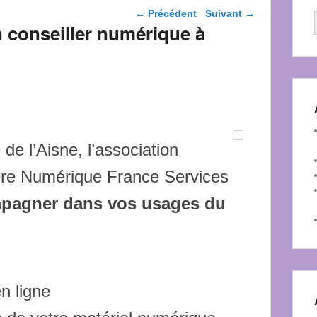
Navigation dans les
←
Précédent
Suivant
→
articles
 conseiller numérique à
 de l’Aisne, l’association
re Numérique France Services
pagner dans vos usages du
n ligne